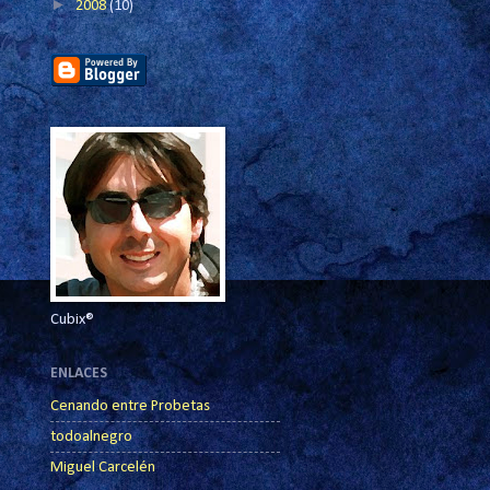
►
2008
(10)
Cubix®
ENLACES
Cenando entre Probetas
todoalnegro
Miguel Carcelén