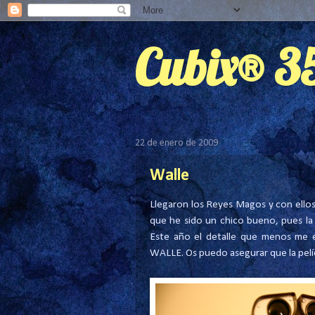
Cubix® 
22 de enero de 2009
Walle
Llegaron los Reyes Magos y con ellos
que he sido un chico bueno, pues la 
Este año el detalle que menos me e
WALLE. Os puedo asegurar que la pelíc