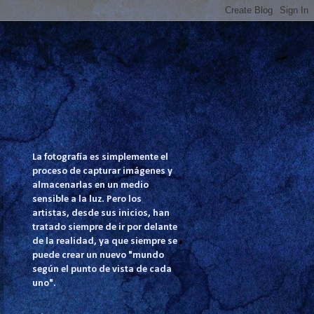
La fotografía es simplemente el
proceso de capturar imágenes y
almacenarlas en un medio
sensible a la luz. Pero los
artistas, desde sus inicios, han
tratado siempre de ir por delante
de la realidad, ya que siempre se
puede crear un nuevo "mundo
según el punto de vista de cada
uno".