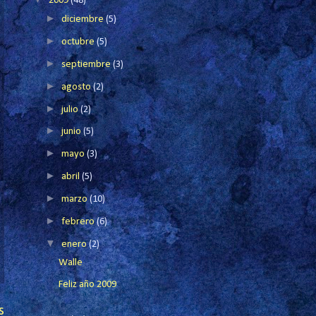
2009
(48)
►
diciembre
(5)
►
octubre
(5)
►
septiembre
(3)
►
agosto
(2)
►
julio
(2)
►
junio
(5)
►
mayo
(3)
►
abril
(5)
►
marzo
(10)
►
febrero
(6)
▼
enero
(2)
Walle
Feliz año 2009
s