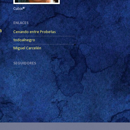
Cubix®
ENLACES
a
Cenando entre Probetas
todoalnegro
Miguel Carcelén
SEGUIDORES