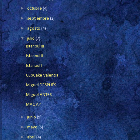
►
octubre
(4)
►
septiembre
(2)
►
agosto
(4)
▼
julio
(7)
Istanbul III
Istanbul II
Istanbul I
CupCake Valencia
Miguel DESPUÉS
Miguel ANTES
MAC Air
►
junio
(5)
►
mayo
(5)
►
abril
(4)