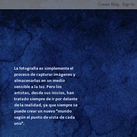
La fotografía es simplemente el
proceso de capturar imágenes y
almacenarlas en un medio
sensible a la luz. Pero los
artistas, desde sus inicios, han
tratado siempre de ir por delante
de la realidad, ya que siempre se
puede crear un nuevo "mundo
según el punto de vista de cada
uno".