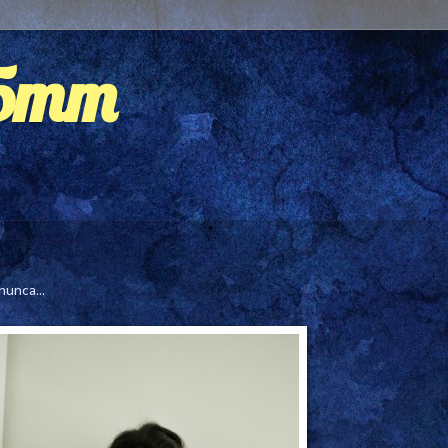
35mm
nunca...