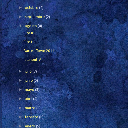
►
octubre
(4)
►
septiembre
(2)
▼
agosto
(4)
Eire II
Eire I
BarretsTown 2011
Istanbul IV
►
julio
(7)
►
junio
(5)
►
mayo
(5)
►
abril
(4)
►
marzo
(3)
►
febrero
(6)
►
enero
(5)