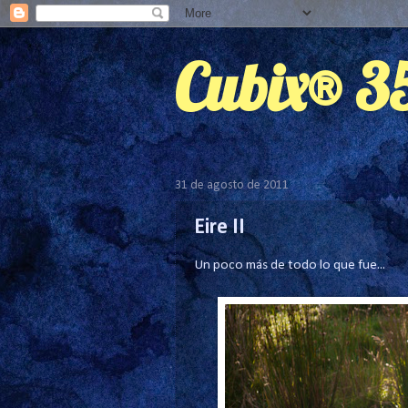
Cubix® 
31 de agosto de 2011
Eire II
Un poco más de todo lo que fue...