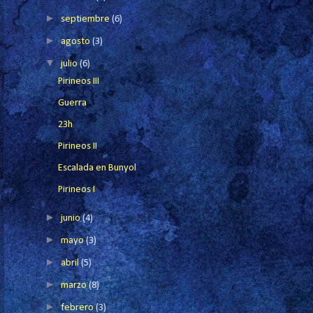
►
septiembre
(6)
►
agosto
(3)
▼
julio
(6)
Pirineos III
Guerra
23h
Pirineos II
Escalada en Bunyol
Pirineos I
►
junio
(4)
►
mayo
(3)
►
abril
(5)
►
marzo
(8)
►
febrero
(3)