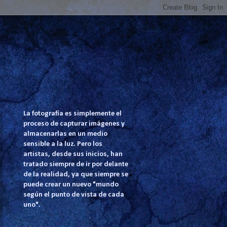
La fotografía es simplemente el
proceso de capturar imágenes y
almacenarlas en un medio
sensible a la luz. Pero los
artistas, desde sus inicios, han
tratado siempre de ir por delante
de la realidad, ya que siempre se
puede crear un nuevo "mundo
según el punto de vista de cada
uno".